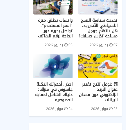
تحديث سياسة النسخ
واتساب يطلق ميزة
الاحتياطي للأندرويد:
"اسم المستخدم":
هل تلتهم جوجل
تواصل بحرية دون
مساحة تخزين حسابك؟
الحاجة لرقم الهاتف
07 يوليوز 2026
03 يوليوز 2026
📨 غوغل تتيح تغيير
احذر.. أجهزتك الذكية
عنوان البريد
جاسوس في منزلك:
الإلكتروني دون فقدان
دليلك الشامل لحماية
البيانات
الخصوصية
25 فبراير 2026
24 فبراير 2026