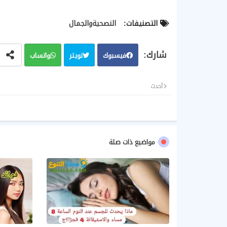
التصنيفات:
النصحيةوالجمال
فيسبوك
تويتر
واتساب
أحدث
مواضيع ذات صلة