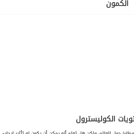
الكمون
يات الكوليسترول
ابخ حول العالم، ولكن هل تعلم أنه يمكن أن يكون له تأثير إيجابي