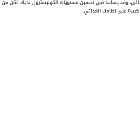
غذائي، وقد يساعد في تحسين مستويات الكوليسترول لديك. لكن من
 كبيرة على نظامك الغذائي.