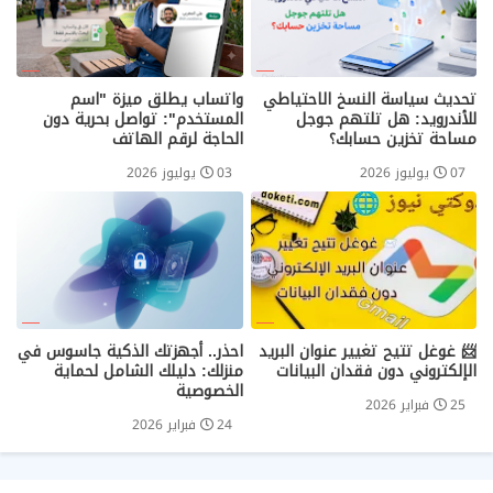
تحديث سياسة النسخ الاحتياطي
واتساب يطلق ميزة "اسم
للأندرويد: هل تلتهم جوجل
المستخدم": تواصل بحرية دون
مساحة تخزين حسابك؟
الحاجة لرقم الهاتف
07 يوليوز 2026
03 يوليوز 2026
📨 غوغل تتيح تغيير عنوان البريد
احذر.. أجهزتك الذكية جاسوس في
الإلكتروني دون فقدان البيانات
منزلك: دليلك الشامل لحماية
الخصوصية
25 فبراير 2026
24 فبراير 2026