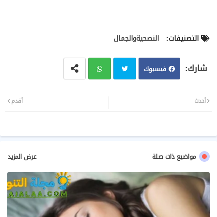
التصنيفات:
النصحيةوالجمال
فيسبوك
تويت
وات
أحدث
أقدم
ر
سا
ب
مواضيع ذات صلة
عرض المزيد