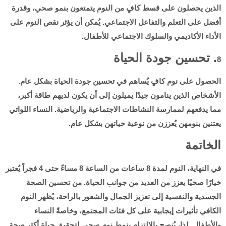
الذين يحصلون على قسط كافٍ من النوم يتمتعون بنمو صحي، وقدرة
أفضل على التعلم والتفاعل الاجتماعي. يُمكن أن يؤثر نقص النوم على
الأداء الأكاديمي والسلوك الاجتماعي للأطفال.
. تحسين جودة الحياة
8
الحصول على نوم كافٍ يُساهم في تحسين جودة الحياة بشكل عام.
الأشخاص الذين ينامون جيدًا يميلون إلى أن يكون لديهم طاقة أكبر،
مما يدفعهم لممارسة النشاطات الاجتماعية والرياضية. النساء اللواتي
يعتنين بنومهن يُعززن من نوعية حياتهن بشكل عام.
الخاتمة
في النهاية، النوم لمدة 8 ساعات من الساعة 8 مساءً حتى 4 فجراً يُعتبر
خيارًا صحيًا يعزز من العديد من جوانب الحياة. من تحسين الصحة
الجسدية والنفسية إلى تعزيز الجمال والشعور بالراحة، يُظهر النوم
الكافي تأثيرات إيجابية على كل فئات المجتمع، وخاصةً النساء
والأطفال. لذا، يُنصح بالالتزام بنمط نوم صحي لتحقيق حياة أكثر صحة