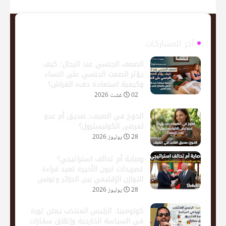
آخر المشاركات
الضعف الجنسي عند الرجال: كيف
يؤثر الصمت الجنسي على النساء
وكيفية استعادة دفء الفراش؟
02 غشت 2026
الخوخ في الصيف: صديق أم عدو
لمرضى الكوليسترول؟
28 يوليوز 2026
​وصاية أم تحالف استراتيجي؟
تصريحات تبون الأخيرة تعيد قراءة
التوازن الإقليمي بين الجزائر وتونس
28 يوليوز 2026
كولومبيا: الرئيس المنتخب يعلن ثورة
في السياسة الخارجية وإغلاق سفارات