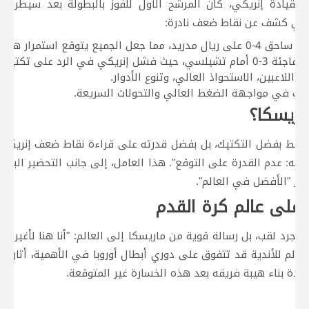
 بقيادة إنريكي، كان المرشح الأول للفوز بالبطولة بعد سيطرته 
ائي كشف عن نقاط ضعف نادرة:
ق 4-0 على ريال مدريد، مما جعل الجميع يتوقع استمرار هيمنتهم.
ث فشل إنريكي في الرد على تكتيكات ماريسكا.
 اللاعبين، الاستحواذ العالي، وتنوع الأدوار.
 في مواجهة الضغط العالي والتحولات السريعة.
ماريسكا؟
فقط بفضل التكتيك، بل بفضل قدرته على قراءة نقاط ضعف إنريكي. ك
ه: عدم القدرة على التوقع". هذا العامل، إلى جانب التحضير البد
تبر "الأفضل في العالم".
اة على عالم كرة القدم
 مجرد لقب، بل رسالة قوية من ماريسكا إلى العالم: "أنا هنا لأغير قواع
الم للأندية قد تتفوق على دوري أبطال أوروبا في الأهمية، أثارت جدل
عادة بناء هيبة فريقه بعد هذه الخسارة غير المتوقعة.