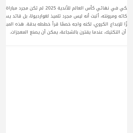
مواجهة ماريسكا وإنريكي في نهائي كأس العالم لل
بذكائه ومرونته، أثبت أنه ليس مجرد تلميذ لغوارديولا، بل قائد يستطي
 رمزًا للإبداع الكروي، لكنه واجه خصمًا قرأ خططه بدقة. هذه الم
ى أن التكتيك، عندما يقترن بالشجاعة، يمكن أن يصنع المعجزات.