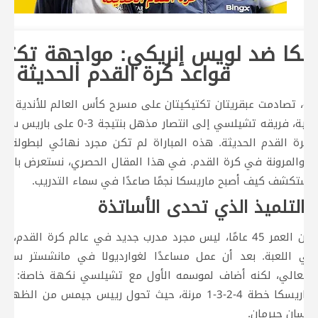
يسكا ضد لويس إنريكي: مواجهة تكتيك
قواعد كرة القدم الحديثة
الإيطالي بنكهة إسبانية، فريقه تشيلسي
رة القدم الحديثة. هذه المباراة لم تكن مجرد نهائي لبطولة عالمي
ة والمرونة في كرة القدم. في هذا المقال الحصري، نستعرض بالتفص
ونستكشف كيف أصبح ماريسكا نجمًا صاعدًا في سماء التدريب.
: التلميذ الذي تحدى الأساتذة
إنزو ماريسكا، البالغ من العمر 45 عامًا، ليس مجرد مدرب جديد في عالم ك
في اللعبة. بعد أن عمل مساعدًا لغوارديولا في مانشستر سيتي
العالي، لكنه أضاف لموسمه الأول مع تشيلسي نكهة خاصة: المر
العالم للأندية، قدم ماريسكا خطة 4-2-3-1 مرنة، حيث تحول رييس
س سان جيرمان.