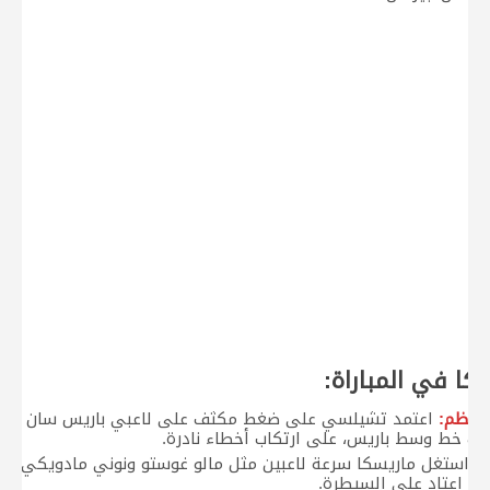
كا في المباراة:
لمنظم:
اعتمد تشيلسي على ضغط مكثف على لاعبي باريس سان جيرم
محرك خط وسط باريس، على ارتكاب أخطاء نادرة.
ة:
استغل ماريسكا سرعة لاعبين مثل مالو غوستو ونوني مادويكي لش
ذي اعتاد على السيطرة.