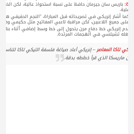
كرة:
باريس سان جيرمان حافظ على نسبة استحواذ عالية، لكن الضغ
اعلية.
:
كما أشار إنريكي في تصريحاته قبل المباراة، "النجم الحقيقي هو ال
 على جميع اللاعبين، لكن مراقبة لاعبي المفاتيح مثل حكيمي وفيتين
خدم إنريكي خط دفاع مرن يتحول إلى خط وسط إضافي أثناء بناء ال
ستغله تشيلسي في الهجمات المرتدة.
لتيكي تاكا المعاصر
– إنريكي أعاد صياغة فلسفة التيكي تاكا لتناسب كر
ع من ماريسكا الذي قرأ خططه بدقة.