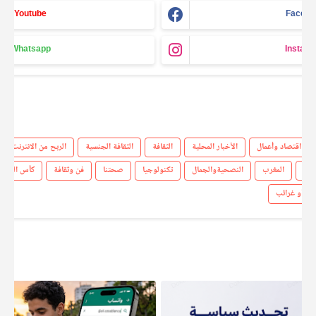
Youtube
Facebo
Whatsapp
Instag
اقتصاد وأعمال
الأخبار المحلية
الثقافة
الثقافة الجنسية
الربح من الانترنت
مال
المغرب
النصحيةوالجمال
تكنولوجيا
صحتنا
فن وثقافة
كأس العالم 2026
ات أو غرائب