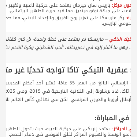
 بدون مركز:
باريس سان جيرمان يعتمد على حركية لاعبيه وتغيير مراك
 للاعب على جبهة نوغو مينديز، مما قيد حرية الظهير البرتغالي.
شرية:
ركز ماريسكا على تعزيز روح الفريق والإعداد البدني، مما ج
الهجومي لباريس.
لتكتيك الذكي
– ماريسكا لم يعتمد على خطة واحدة، بل كان كقائد شط
عة، وهو ما أشار إليه في تصريحاته: "أحب الشطرنج، وكرة القدم تشب
 عبقرية التيكي تاكا تواجه تحديًا غير متو
لويس إنريكي، المدرب الإسباني البالغ من العمر 55 عامًا، 
المستوح
ي أبطال أوروبا والدوري الفرنسي. لكن في نهائي كأس العالم للأند
ي في المباراة:
في المراكز:
يعتمد إنريكي على حركية لاعبيه، حيث يتحول الظهيران
دل لاعبو الوسط والهجوم المراكز لخلق الفوضى في دفاع الخصم.