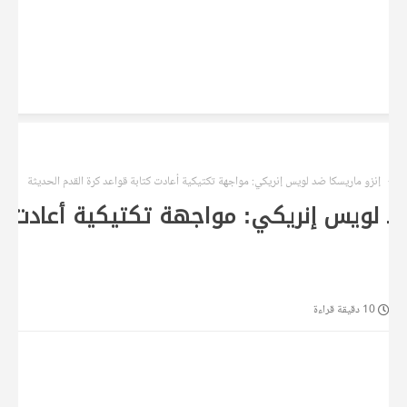
ضة
إنزو ماريسكا ضد لويس إنريكي: مواجهة تكتيكية أعادت كتابة قواعد كرة القدم الحديثة
ضد لويس إنريكي: مواجهة تكتيكية أعادت ك
10 دقيقة قراءة