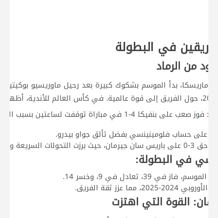
لفريقين في البطولة
ود من الرماد
ماريسكا، بدأ الموسم بشكوك كبيرة بعد رحيل ماوريسيو بوكيتينو. 
ئي:
فوز صعب على بنفيكا 4-1 في مباراة توقفت لساعتين ب
ل على حساب فلومينينسي بفضل تألق جواو بيدرو.
حيث برزت التحولات السريعة والضغط العالي.
لسي في البطولة:
202، مما عزز ثقة الفريق.
مان: القوة التي اهتزت