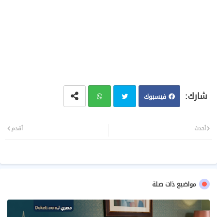
فيسبوك
تويت
وات
أحدث
أقدم
ر
سا
ب
مواضيع ذات صلة