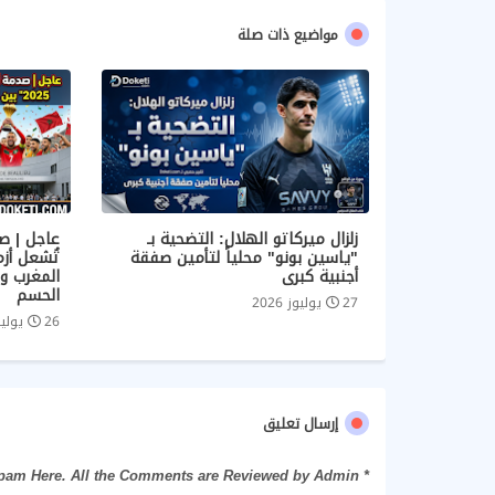
مواضيع ذات صلة
زلزال ميركاتو الهلال: التضحية بـ
"ياسين بونو" محلياً لتأمين صفقة
أجنبية كبرى
المغرب و
الحسم
27 يوليوز 2026
26 يوليوز 2026
إرسال تعليق
* Please Don't Spam Here. All the Comments are Reviewed by Admin.