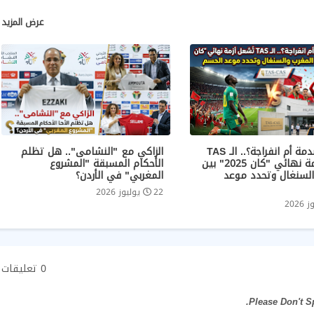
عرض المزيد
عاجل | صدمة أم انفراجة؟.. الـ TAS
الزاكي مع "النشامى".. هل تظلم
تُشعل أزمة نهائي "كان 2025" بين
الأحكام المسبقة "المشروع
السنغال وتحدد موعد
المغربي" في الأردن؟
22 يوليوز 2026
0 تعليقات