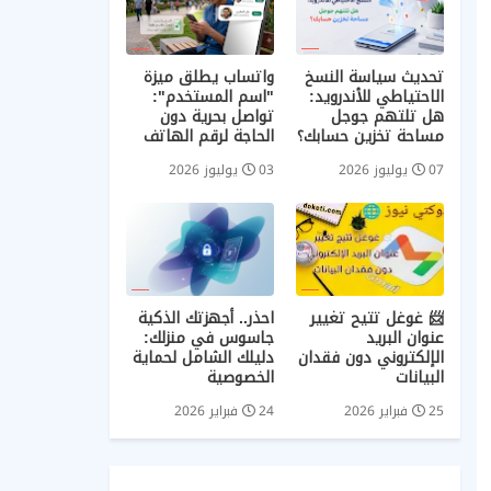
تحديث سياسة النسخ
واتساب يطلق ميزة
الاحتياطي للأندرويد:
"اسم المستخدم":
هل تلتهم جوجل
تواصل بحرية دون
مساحة تخزين حسابك؟
الحاجة لرقم الهاتف
07 يوليوز 2026
03 يوليوز 2026
📨 غوغل تتيح تغيير
احذر.. أجهزتك الذكية
عنوان البريد
جاسوس في منزلك:
الإلكتروني دون فقدان
دليلك الشامل لحماية
البيانات
الخصوصية
25 فبراير 2026
24 فبراير 2026