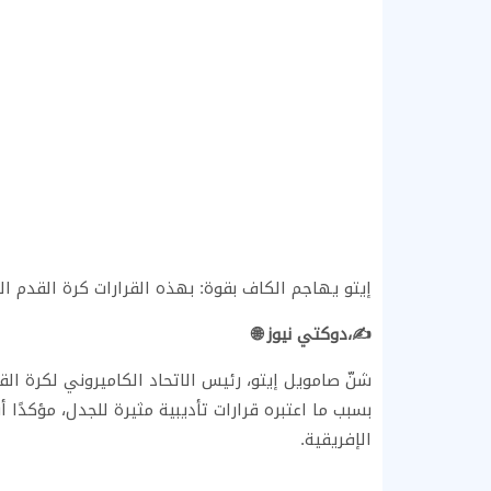
إيتو يهاجم الكاف بقوة: بهذه القرارات كرة القدم ال
✍️،دوكتي نيوز 🌐
شنّ صامويل إيتو، رئيس الاتحاد الكاميروني لكرة الق
بسبب ما اعتبره قرارات تأديبية مثيرة للجدل، مؤكدًا
الإفريقية.