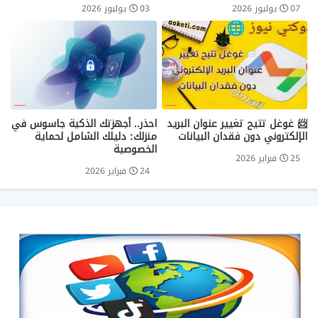
07 يوليوز 2026
03 يوليوز 2026
📨 غوغل تتيح تغيير عنوان البريد
احذر.. أجهزتك الذكية جاسوس في
الإلكتروني دون فقدان البيانات
منزلك: دليلك الشامل لحماية
الخصوصية
25 فبراير 2026
24 فبراير 2026