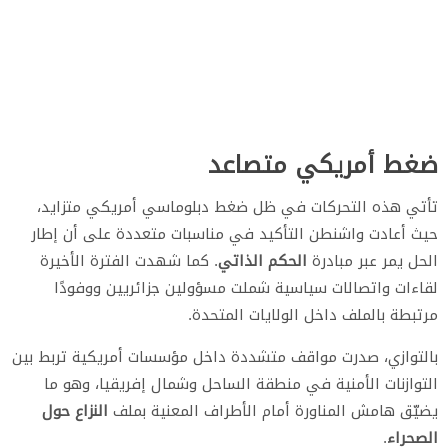
ضغط أمريكي متصاعد
تأتي هذه التحركات في ظل ضغط دبلوماسي أمريكي متزايد،
حيث أعادت واشنطن التأكيد في مناسبات متعددة على أن إطار
الحل يمر عبر مبادرة
الحكم الذاتي
. كما شهدت الفترة الأخيرة
لقاءات واتصالات سياسية شملت مسؤولين جزائريين ووفودًا
مرتبطة بالملف داخل الولايات المتحدة.
بالتوازي، صدرت مواقف متشددة داخل مؤسسات أمريكية تربط بين
التوازنات الأمنية في منطقة الساحل وشمال إفريقيا، وهو ما
يضيّق هامش المناورة أمام الأطراف المعنية بملف
النزاع حول
الصحراء
.