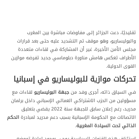
تقليديًا، دعت الجزائر إلى مفاوضات مباشرة بين المغرب
والبوليساريو، وهو موقف تم التشديد عليه حتى بعد قرارات
مجلس الأمن الأخيرة، غير أن المشاركة في لقاءات متعددة
الأطراف تعكس هامش مناورة دبلوماسي جديد تفرضه موازين
القوى الدولية.
تحركات موازية للبوليساريو في إسبانيا
في السياق ذاته، أجرى وفد من
جبهة البوليساريو
لقاءات مع
مسؤولين من الحزب الاشتراكي العمالي الإسباني داخل برلمان
مدريد، رغم إعلان سابق للجبهة سنة 2022 يقضي بتعليق
الاتصالات مع الحكومة الإسبانية بسبب دعم مدريد لمبادرة
الحكم
الذاتي تحت السيادة المغربية
.
استئناف هذه القنوات السياسية يوحي بوجود إعادة تموضع