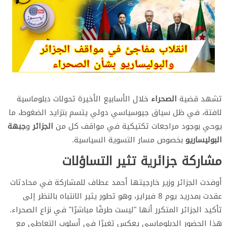
تشهد قضية
الصحراء
خلال الأسابيع الأخيرة تحولات دبلوماسية
لافتة، في ظل سياق جيوسياسي دولي يتسم بتزايد الضغوط، ما
يوحي بوجود مراجعات تكتيكية في مواقف كل من
الجزائر
و
جبهة
البوليساريو
بخصوص مسار التسوية السياسية.
مشاركة جزائرية تثير التساؤلات
أوفدت الجزائر وزير خارجيتها أحمد عطاف للمشاركة في محادثات
عقدت بمدريد يوم 8 فبراير، وهو تطور يثير الانتباه بالنظر إلى
تأكيد الجزائر المتكرر أنها "ليست طرفًا مباشرًا" في نزاع الصحراء.
هذا الحضور الدبلوماسي يعكس تغيرًا في أسلوب التعاطي مع