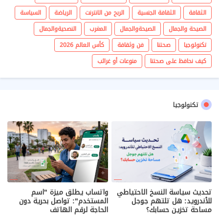
الثقافة
الثقافة الجنسية
الربح من الانترنت
الرياضة
السياسة
الصيحة والجمال
الصيحةوالجمال
المغرب
النصحيةوالجمال
تكنولوجيا
صحتنا
فن وثقافة
كأس العالم 2026
كيف نحافظ على صحتنا
منوعات أو غرائب
تكنولوجيا
تحديث سياسة النسخ الاحتياطي
واتساب يطلق ميزة "اسم
للأندرويد: هل تلتهم جوجل
المستخدم": تواصل بحرية دون
مساحة تخزين حسابك؟
الحاجة لرقم الهاتف