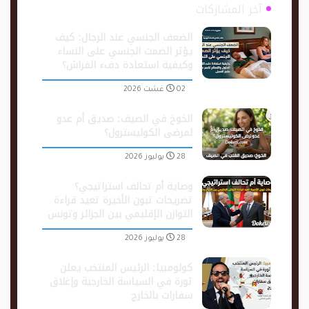
آخر المشاركات
الضعف الجنسي عند الرجال: كيف
يؤثر الصمت الجنسي على النساء
وكيفية استعادة دفء الفراش؟
02 غشت 2026
الخوخ في الصيف: صديق أم عدو
لمرضى الكوليسترول؟
28 يوليوز 2026
​وصاية أم تحالف استراتيجي؟
تصريحات تبون الأخيرة تعيد قراءة
التوازن الإقليمي بين الجزائر وتونس
28 يوليوز 2026
كولومبيا: الرئيس المنتخب يعلن
ثورة في السياسة الخارجية وإغلاق
سفارات بالخارج