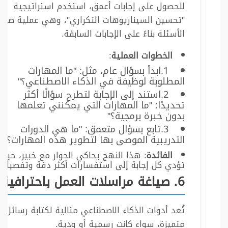
للحصول على إجابات أعمق، استخدم استراتيجية
"تحسين السيناريوهات التكراري"، وهي عملية صقل
الأسئلة بناءً على الإجابات السابقة.
الخطوات العملية
:
ابدأ بسؤال عام، مثل: "ما المهارات
المطلوبة لوظيفة في الذكاء الاصطناعي؟"
استند إلى الإجابة لتطرح سؤالًا أكثر
تحديدًا: "ما المهارات التي يمكنني تعلمها
بدون خبرة برمجية؟"
تابع بسؤال متعمق: "ما هي الدورات
التدريبية الموصى بها لتطوير هذه المهارات؟"
الفائدة
: هذا النهج يحاكي الحوار مع خبير، حيث
تؤدي كل إجابة إلى استفسارات أكثر دقة وتفصيلًا.
6. صياغة مراسلات العمل باحترافية
تُعد أدوات الذكاء الاصطناعي مثالية لكتابة رسائل 
متميزة، سواء كانت رسمية أو ودية.