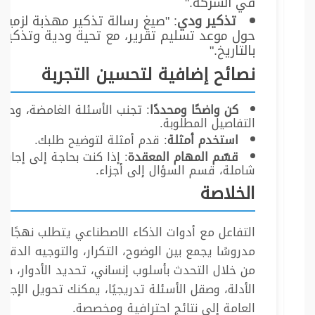
في الشركة."
تذكير ودي
: "صيغ رسالة تذكير مهذبة لزميل
حول موعد تسليم تقرير، مع تحية ودية وتذكير
بالتاريخ."
نصائح إضافية لتحسين التجربة
كن واضحًا ومحددًا
: تجنب الأسئلة الغامضة، وحدد
التفاصيل المطلوبة.
استخدم أمثلة
: قدم أمثلة لتوضيح طلبك.
قسّم المهام المعقدة
: إذا كنت بحاجة إلى إجابة
شاملة، قسم السؤال إلى أجزاء.
الخلاصة
التفاعل مع أدوات الذكاء الاصطناعي يتطلب نهجًا
مدروسًا يجمع بين الوضوح، التكرار، والتوجيه الدقيق
من خلال التحدث بأسلوب إنساني، تحديد الأدوار، طل
الأدلة، وصقل الأسئلة تدريجيًا، يمكنك تحويل الإجابا
العامة إلى نتائج احترافية ومخصصة.