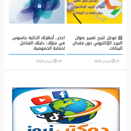
📨 غوغل تتيح تغيير عنوان
احذر.. أجهزتك الذكية جاسوس
البريد الإلكتروني دون فقدان
في منزلك: دليلك الشامل
البيانات
لحماية الخصوصية
25 فبراير 2026
24 فبراير 2026