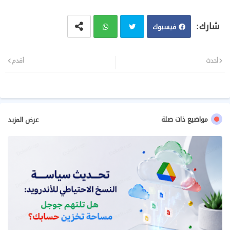
فيسبوك
تويت
وات
أحدث
أقدم
ر
سا
ب
مواضيع ذات صلة
عرض المزيد