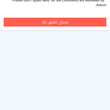
* Please Don't Spam Here. All the Comments are Reviewed by
Admin.
إرسال تعليق (0)