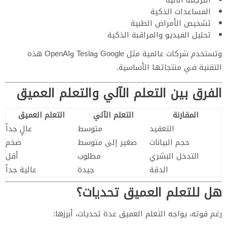
المساعدات الذكية
تشخيص الأمراض الطبية
تحليل الفيديو والمراقبة الذكية
وتستخدم شركات عالمية مثل Google وTesla وOpenAI هذه
التقنية في منتجاتها الأساسية.
الفرق بين التعلم الآلي والتعلم العميق
المقارنة
التعلم الآلي
التعلم العميق
التعقيد
متوسط
عالٍ جداً
حجم البيانات
صغير إلى متوسط
ضخم
التدخل البشري
مطلوب
أقل
الدقة
جيدة
عالية جداً
هل للتعلم العميق تحديات؟
رغم قوته، يواجه التعلم العميق عدة تحديات، أبرزها: