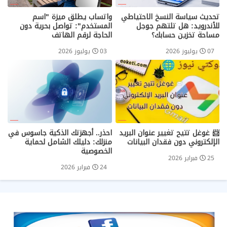
تحديث سياسة النسخ الاحتياطي
واتساب يطلق ميزة "اسم
للأندرويد: هل تلتهم جوجل
المستخدم": تواصل بحرية دون
مساحة تخزين حسابك؟
الحاجة لرقم الهاتف
07 يوليوز 2026
03 يوليوز 2026
📨 غوغل تتيح تغيير عنوان البريد
احذر.. أجهزتك الذكية جاسوس في
الإلكتروني دون فقدان البيانات
منزلك: دليلك الشامل لحماية
الخصوصية
25 فبراير 2026
24 فبراير 2026