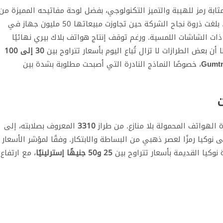
بمثابة رمز للهيبة والتميز التكنولوجي، بفضل لوحة مفاتيحه المميزة 
نوع QWERTY وشاشته الواسعة التي سبقت عصرها. بلغت ذروة نجاح الشركة حين تجاوزت مبيعاتها 50 مليون جهاز في
عام واحد، قبل أن تتراجع مع ظهور الهواتف الذكية ذات الشاشات 
30 إلى 100
، خصوصًا النماذج النادرة التي أصبحت مطلوبة بشدة بين
Gumtr

المعروف بصلابته، إلى
3310
سيدة الهواتف المحمولة بلا منازع. من
، تبقى نوكيا رمزًا لعصر ذهبي من البساطة والابتكار. وفقًا لمؤشر ال
، مع ارتفاع
25 و50 جنيهًا إسترلينيًا
، لا يزال بإمكانك بيع بعض أجهزة 