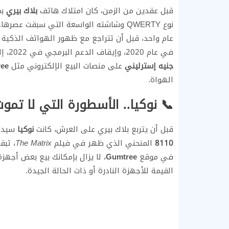
من
بلاك بيري
قبل عقدين من الزمن، كان امتلاك هاتف
اللمسية. ورغم توقف إنتاج هواتف بلاك بيري نهائيًا
في عام 2020، وإيقاف الدعم البرمجي في 2022، إلا أن بعض الطرازات لا تزال تُباع اليوم بأسعار تتراوح بين
ee
على منصات البيع الإلكتروني مثل
جنيه إسترليني
الهواة.
 نوكيا.. الأسطورة التي لا تموت
 طراز
نوكيا
قبل أن يتربع بلاك بيري على العرش، كانت
أسعار
The Matrix
المنحني الذي ظهر في فيلم
8110
نوكيا القديمة بأسعار تتراوح بين
Gumtree
في موقع
القيمة للأجهزة النادرة أو ذات الحالة الجيدة.