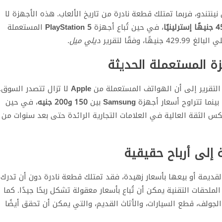
ينتندو، فربما تمتلك قطعة نادرة من تاريخ الألعاب. هذه الأجهزة لا
يهًا إسترلينيًا
، في حين تُباع أجهزة
PlayStation 5
المستعملة
يهًا، وفقًا لتقرير
ديلي ميل
.
 التقرير إلى أن الهواتف المستعملة من
Apple
لا تزال تتصدر السوق.
 بينما تتراوح أسعار أجهزة
Samsung
بين
150 و200 جنيه
، في حين
كس الثقة العالية في العلامات التجارية الرائدة حتى بعد سنوات من
 إلى أرباح حقيقية
لقديمة أو بيعها بأسعار زهيدة، فقد تمتلك قطعة نادرة دون أن تدرك
ملحقات التقنية يمكن أن تُباع بأسعار معقولة تشكل ربحًا جيدًا. كما
لجولف، قطع السيارات، والأثاث القديم، والتي يمكن أن تحقق أيضًا