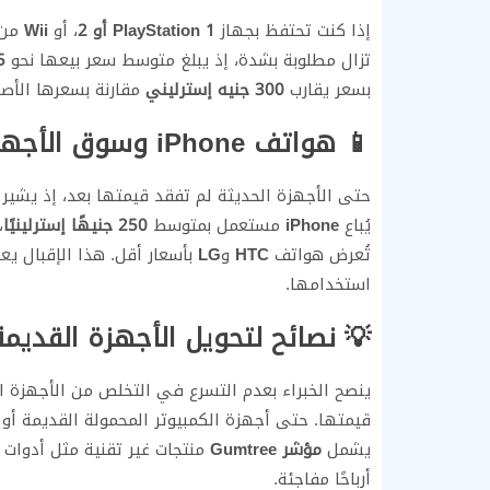
إذا كنت تحتفظ بجهاز
PlayStation 1 أو 2
، أو
Wii
من ن
تزال مطلوبة بشدة، إذ يبلغ متوسط سعر بيعها نحو
45 جن
بسعر يقارب
300 جنيه إسترليني
مقارنة بسعرها الأصلي البالغ 429.99 جن
📱 هواتف iPhone وسوق الأجهزة المستعملة الحديثة
حتى الأجهزة الحديثة لم تفقد قيمتها بعد، إذ يشير
يُباع
iPhone
مستعمل بمتوسط
250 جنيهًا إسترلينيًا
،
تُعرض هواتف
HTC
و
LG
بأسعار أقل. هذا الإقبال يع
استخدامها.
💡 نصائح لتحويل الأجهزة القديمة
ينصح الخبراء بعدم التسرع في التخلص من الأجهزة ا
قيمتها. حتى أجهزة الكمبيوتر المحمولة القديمة أو ال
يشمل
مؤشر Gumtree
منتجات غير تقنية مثل أدوات ا
أرباحًا مفاجئة.