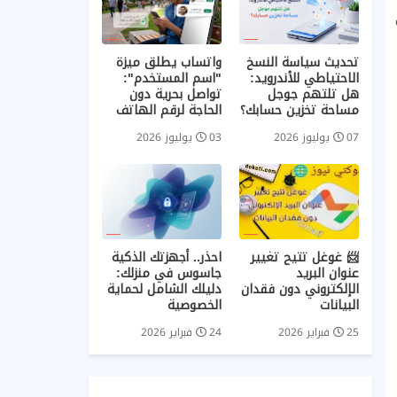
تحديث سياسة النسخ
واتساب يطلق ميزة
الاحتياطي للأندرويد:
"اسم المستخدم":
هل تلتهم جوجل
تواصل بحرية دون
مساحة تخزين حسابك؟
الحاجة لرقم الهاتف
07 يوليوز 2026
03 يوليوز 2026
📨 غوغل تتيح تغيير
احذر.. أجهزتك الذكية
عنوان البريد
جاسوس في منزلك:
الإلكتروني دون فقدان
دليلك الشامل لحماية
البيانات
الخصوصية
25 فبراير 2026
24 فبراير 2026