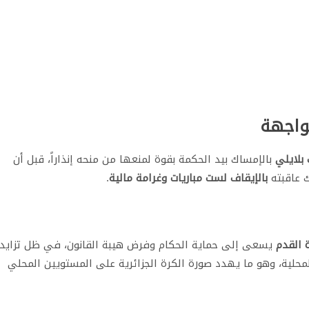
واجهة
بلايلي
بالإمساك بيد الحكمة بقوة لمنعها من منحه إنذاراً، قبل أن
اك عاقبته
بالإيقاف لست مباريات وغرامة مالية
.
ة القدم
يسعى إلى حماية الحكام وفرض هيبة القانون، في ظل تزايد
محلية، وهو ما يهدد صورة الكرة الجزائرية على المستويين المحلي