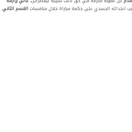
لقدم
عن عقوبة صارمة في حق لاعب شبيبة تيقصراين،
غالي زرارقة
بب اعتدائه الجسدي على حكمة مباراة خلال منافسات
القسم الثاني