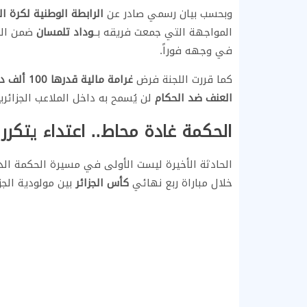
وبحسب بيان رسمي صادر عن
الرابطة الوطنية لكرة ا
المواجهة التي جمعت فريقه بــ
وداد تلمسان
ضمن الجولة الـ17 من البطولة،
في وجهه فوراً.
كما قررت اللجنة فرض
غرامة مالية قدرها 100 ألف دينار جزائري
العنف ضد الحكام
لن يُسمح به داخل الملاعب الجزائر
الحكمة غادة محاط.. اعتداء يتكرر
الحادثة الأخيرة ليست الأولى في مسيرة الحكمة الد
خلال مباراة ربع نهائي
كأس الجزائر
بين مولودية الجز