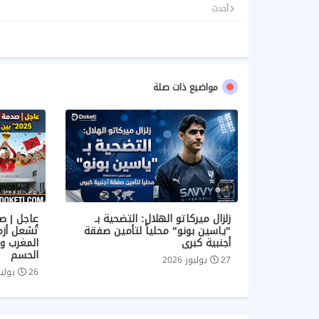
أحدث
مواضيع ذات صلة
زلزال ميركاتو الهلال: التضحية بـ
"ياسين بونو" محلياً لتأمين صفقة
أجنبية كبرى
المغرب و
الحسم
27 يوليوز 2026
26 يوليوز 2026