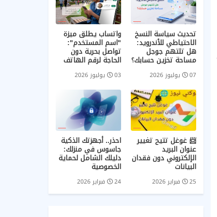
تحديث سياسة النسخ
واتساب يطلق ميزة
الاحتياطي للأندرويد:
"اسم المستخدم":
هل تلتهم جوجل
تواصل بحرية دون
مساحة تخزين حسابك؟
الحاجة لرقم الهاتف
07 يوليوز 2026
03 يوليوز 2026
📨 غوغل تتيح تغيير
احذر.. أجهزتك الذكية
عنوان البريد
جاسوس في منزلك:
الإلكتروني دون فقدان
دليلك الشامل لحماية
البيانات
الخصوصية
25 فبراير 2026
24 فبراير 2026