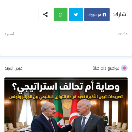
فيسبوك
تويت
وات
أحدث
أقدم
ر
سا
ب
مواضيع ذات صلة
عرض المزيد