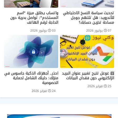
تحديث سياسة النسخ الاحتياطي
واتساب يطلق ميزة "اسم
للأندرويد: هل تلتهم جوجل
المستخدم": تواصل بحرية دون
مساحة تخزين حسابك؟
الحاجة لرقم الهاتف
07 يوليوز 2026
03 يوليوز 2026
📨 غوغل تتيح تغيير عنوان البريد
احذر.. أجهزتك الذكية جاسوس في
الإلكتروني دون فقدان البيانات
منزلك: دليلك الشامل لحماية
الخصوصية
25 فبراير 2026
24 فبراير 2026